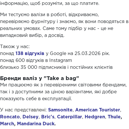
інформацію, щоб розуміти, за що платите.
Ми тестуємо валізи в роботі, відкриваємо,
перевіряємо фурнітуру і знаємо, як вони поводяться в
реальних умовах. Саме тому підбір у нас - це не
випадковий вибір, а досвід.
Також у нас:
понад
138 відгуків
у Google на 25.03.2026 рік.
понад 600 відгуків в Instagram
близько 35 000 підписників і постійних клієнтів
Бренди валіз у "Take a bag"
Ми працюємо як з перевіреними світовими брендами,
так і з доступними за ціною варіантами, які добре
показують себе в експлуатації.
У нас представлені:
Samsonite
,
American Tourister
,
Roncato
,
Delsey
,
Bric's
,
Caterpillar
,
Hedgren
,
Thule
,
March
,
Mandarina Duck
.