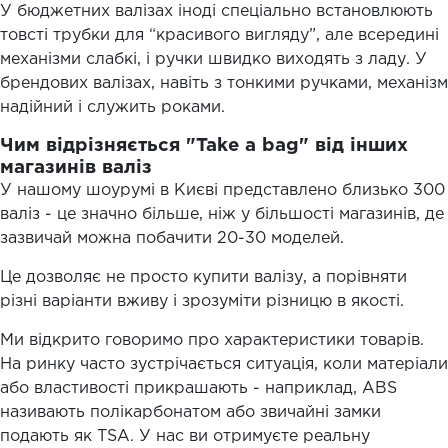
У бюджетних валізах іноді спеціально встановлюють
товсті трубки для “красивого вигляду”, але всередині
механізми слабкі, і ручки швидко виходять з ладу. У
брендових валізах, навіть з тонкими ручками, механізм
надійний і служить роками.
Чим відрізняється "Take a bag" від інших
магазинів валіз
У нашому шоурумі в Києві представлено близько 300
валіз - це значно більше, ніж у більшості магазинів, де
зазвичай можна побачити 20-30 моделей.
Це дозволяє не просто купити валізу, а порівняти
різні варіанти вживу і зрозуміти різницю в якості.
Ми відкрито говоримо про характеристики товарів.
На ринку часто зустрічається ситуація, коли матеріали
або властивості прикрашають - наприклад, ABS
називають полікарбонатом або звичайні замки
подають як TSA. У нас ви отримуєте реальну