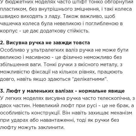
У бюджетних моделях часто штіфт тонко обгорнутий
пластиком, без внутрішнього зміцнення, і такі колеса
швидко виходять з ладу. Також важливо, щоб
чашечка колеса була невеликою і поглибленою в
корпус - це дає додаткову стійкість.
2. Висувна ручка не завжди товста
Особливо у ультралегких валіз ручка не може бути
великою і масивною - це фізично неможливо без
збільшення ваги. Тонкі ручки з якісного металу, з
можливістю фіксації на кількох рівнях, працюють
довго, навіть якщо здаються “делікатними”.
3. Люфт у маленьких валізах - нормальне явище
У легких моделях висувна ручка часто телескопічна, з
двох частин. Невеликий люфт при русі - це не брак, а
особливість конструкції. Він навіть захищає механізм
при ударах або навантаженні, тоді як ручки без
люфту можуть заклинити.