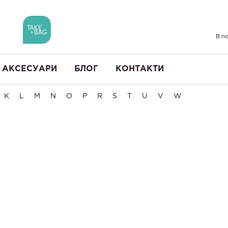
В по
АКСЕСУАРИ
БЛОГ
КОНТАКТИ
K
L
M
N
O
P
R
S
T
U
V
W