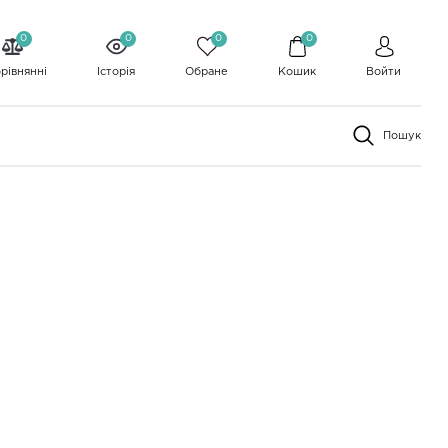
0
0
0
0
рівнянні
Історія
Обране
Кошик
Войти
Пошук