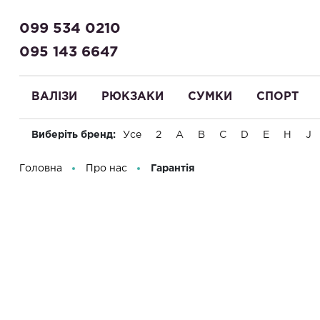
099 534 0210
095 143 6647
ВАЛІЗИ
РЮКЗАКИ
СУМКИ
СПОРТ
Виберіть бренд:
Усе
2
A
B
C
D
E
H
J
Вітаємо! Що Ви шукаєте?
Головна
Про нас
Гарантія