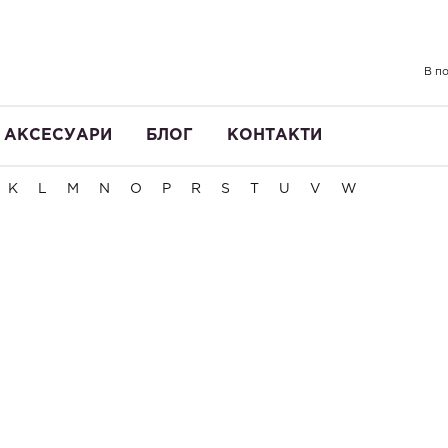
В по
АКСЕСУАРИ
БЛОГ
КОНТАКТИ
K
L
M
N
O
P
R
S
T
U
V
W
ЗАМОВЛЕННЯ
ІСТОРІЯ