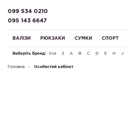
099 534 0210
095 143 6647
ВАЛІЗИ
РЮКЗАКИ
СУМКИ
СПОРТ
Виберіть бренд:
Усе
2
A
B
C
D
E
H
J
Вітаємо! Що Ви шукаєте?
Головна
Особистий кабінет
ПРОФІЛЬ