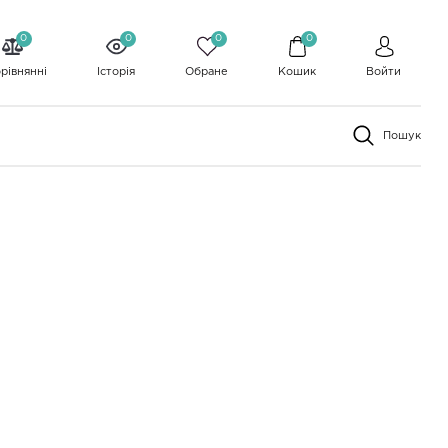
0
0
0
0
рівнянні
Історія
Обране
Кошик
Войти
Пошук