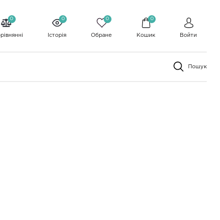
0
0
0
0
рівнянні
Історія
Обране
Кошик
Войти
Пошук