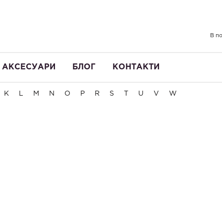
В по
АКСЕСУАРИ
БЛОГ
КОНТАКТИ
K
L
M
N
O
P
R
S
T
U
V
W