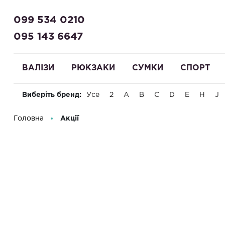
099 534 0210
095 143 6647
ВАЛІЗИ
РЮКЗАКИ
СУМКИ
СПОРТ
Виберіть бренд:
Усе
2
A
B
C
D
E
H
J
Вітаємо! Що Ви шукаєте?
Головна
Акції
Акції