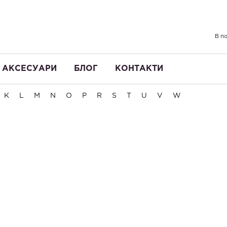
В по
АКСЕСУАРИ
БЛОГ
КОНТАКТИ
K
L
M
N
O
P
R
S
T
U
V
W
за популярністю
за ціною
за алфавітом
НОВИНКА