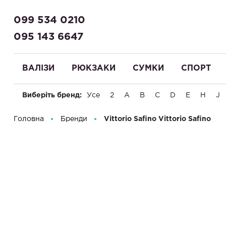
099 534 0210
095 143 6647
ВАЛІЗИ
РЮКЗАКИ
СУМКИ
СПОРТ
Виберіть бренд:
Усе
2
A
B
C
D
E
H
J
Вітаємо! Що Ви шукаєте?
Головна
Бренди
Vittorio Safino
Vittorio Safino
Фільтр
Бренд
Vittorio Safino
8