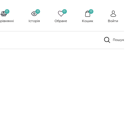
0
0
0
0
рівнянні
Історія
Обране
Кошик
Войти
Пошук
НОВИНКА
НОВИНКА
-11%